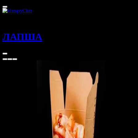
Ялта
60 - 80 мин
ЛАПША